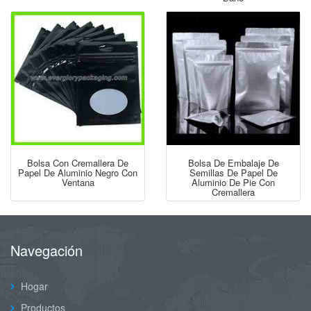
Bolsa Con Cremallera De
Bolsa De Embalaje De
Papel De Aluminio Negro Con
Semillas De Papel De
Ventana
Aluminio De Pie Con
Cremallera
Navegación
Hogar
Productos