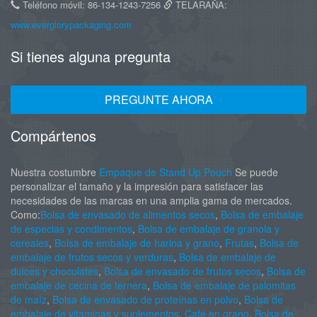
Teléfono móvil: 86-134-1243-7256
TELARAÑA:
www.everglorypackaging.com
Si tienes alguna pregunta
PREGUNTE AHORA
Compártenos
Nuestra costumbre
Empaque de Stand Up Pouch
Se puede
personalizar el tamaño y la impresión para satisfacer las
necesidades de las marcas en una amplia gama de mercados.
Como:
Bolsa de envasado de alimentos secos
,
Bolsa de embalaje
de especias y condimentos
,
Bolsa de embalaje de granola y
cereales
,
Bolsa de embalaje de harina y grano
,
Frutas
,
Bolsa de
embalaje de frutos secos y verduras
,
Bolsa de embalaje de
dulces y chocolates
,
Bolsa de envasado de frutos secos
,
Bolsa de
embalaje de cecina de ternera
,
Bolsa de embalaje de palomitas
de maíz
,
Bolsa de envasado de proteínas en polvo
,
Bolsa de
embalaje de vitaminas y suplementos
,
Café en grano
,
Bolsa de