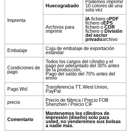
Podemos imprimir
Huecograbado
10 colores de una
sola vez
IA
fichero o
PDF
Imprenta
fichero o
EPS
Archivos para
fichero o
CDR
imprimir
fichero o
División
del sector
privado
archivo
Caja de embalaje de exportación
Embalaje
estándar
Todos los cargos del cilindro y el
pago por adelantado del 30% antes
Condiciones de
de la producción,
pago
Pago del saldo del 70% antes del
envío
Transferencia TT, West Union,
Pago W
sí
PayPal
Precio de fábrica / Precio FOB
precio
Shenzhen / Precio CIF
Mantenemos los cilindros de
impresión (diseño) solo para
Comentario
usted, no venderemos sus bolsas
a nadie más.