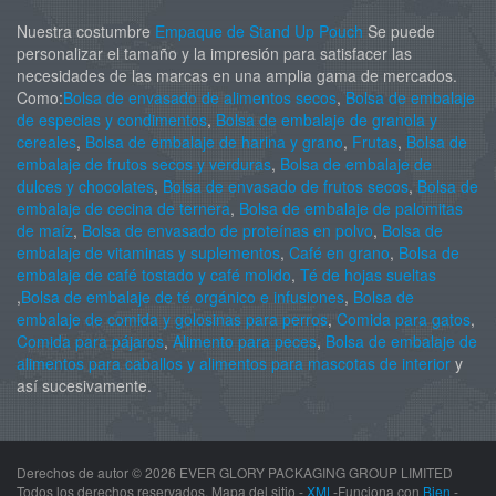
Nuestra costumbre
Empaque de Stand Up Pouch
Se puede
personalizar el tamaño y la impresión para satisfacer las
necesidades de las marcas en una amplia gama de mercados.
Como:
Bolsa de envasado de alimentos secos
,
Bolsa de embalaje
de especias y condimentos
,
Bolsa de embalaje de granola y
cereales
,
Bolsa de embalaje de harina y grano
,
Frutas
,
Bolsa de
embalaje de frutos secos y verduras
,
Bolsa de embalaje de
dulces y chocolates
,
Bolsa de envasado de frutos secos
,
Bolsa de
embalaje de cecina de ternera
,
Bolsa de embalaje de palomitas
de maíz
,
Bolsa de envasado de proteínas en polvo
,
Bolsa de
embalaje de vitaminas y suplementos
,
Café en grano
,
Bolsa de
embalaje de café tostado y café molido
,
Té de hojas sueltas
,
Bolsa de embalaje de té orgánico e infusiones
,
Bolsa de
embalaje de comida y golosinas para perros
,
Comida para gatos
,
Comida para pájaros
,
Alimento para peces
,
Bolsa de embalaje de
alimentos para caballos y alimentos para mascotas de interior
y
así sucesivamente.
Derechos de autor ©
2026 EVER GLORY PACKAGING GROUP LIMITED
Todos los derechos reservados. Mapa del sitio -
XML
-Funciona con
Bien
-