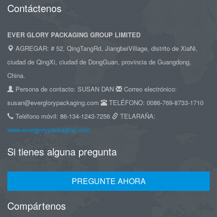
Contáctenos
EVER GLORY PACKAGING GROUP LIMITED
AGREGAR: # 52, QingTangRd, JiangbeiVillage, distrito de XiaNi,
ciudad de QingXi, ciudad de DongGuan, provincia de Guangdong,
China.
Persona de contacto: SUSAN DAN
Correo electrónico:
susan@everglorypackaging.com
TELÉFONO: 0086-769-8733-1710
Teléfono móvil: 86-134-1243-7256
TELARAÑA:
www.everglorypackaging.com
Si tienes alguna pregunta
PREGUNTE AHORA
Compártenos