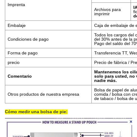
Imprenta
I
Archivos para
f
imprimir
d
Embalaje
Caja de embalaje de 
Todos los cargos del c
Condiciones de pago
del 30% antes de la p
Pago del saldo del 70
Forma de pago
Transferencia TT, Wes
precio
Precio de fábrica / P
Mantenemos los cili
Comentario
solo para usted, no
nadie más.
Bolsa de papel de alum
Otros productos de nuestra empresa
comida / bolsa con cre
de tabaco / bolsa de u
Cómo medir una bolsa de pie: