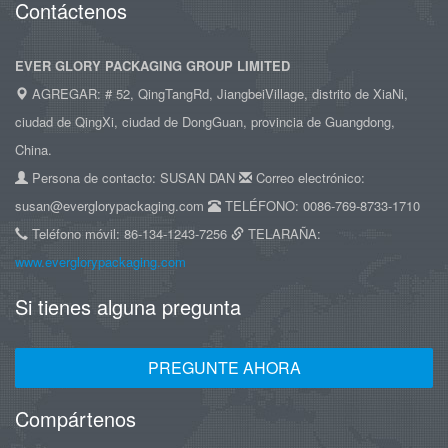
Contáctenos
EVER GLORY PACKAGING GROUP LIMITED
AGREGAR: # 52, QingTangRd, JiangbeiVillage, distrito de XiaNi,
ciudad de QingXi, ciudad de DongGuan, provincia de Guangdong,
China.
Persona de contacto: SUSAN DAN
Correo electrónico:
susan@everglorypackaging.com
TELÉFONO: 0086-769-8733-1710
Teléfono móvil: 86-134-1243-7256
TELARAÑA:
www.everglorypackaging.com
Si tienes alguna pregunta
PREGUNTE AHORA
Compártenos