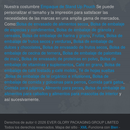
Nuestra costumbre
Empaque de Stand Up Pouch
Se puede
personalizar el tamaño y la impresión para satisfacer las
necesidades de las marcas en una amplia gama de mercados.
Como:
Bolsa de envasado de alimentos secos
,
Bolsa de embalaje
de especias y condimentos
,
Bolsa de embalaje de granola y
cereales
,
Bolsa de embalaje de harina y grano
,
Frutas
,
Bolsa de
embalaje de frutos secos y verduras
,
Bolsa de embalaje de
dulces y chocolates
,
Bolsa de envasado de frutos secos
,
Bolsa de
embalaje de cecina de ternera
,
Bolsa de embalaje de palomitas
de maíz
,
Bolsa de envasado de proteínas en polvo
,
Bolsa de
embalaje de vitaminas y suplementos
,
Café en grano
,
Bolsa de
embalaje de café tostado y café molido
,
Té de hojas sueltas
,
Bolsa de embalaje de té orgánico e infusiones
,
Bolsa de
embalaje de comida y golosinas para perros
,
Comida para gatos
,
Comida para pájaros
,
Alimento para peces
,
Bolsa de embalaje de
alimentos para caballos y alimentos para mascotas de interior
y
así sucesivamente.
Derechos de autor ©
2026 EVER GLORY PACKAGING GROUP LIMITED
Todos los derechos reservados. Mapa del sitio -
XML
-Funciona con
Bien
-