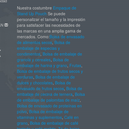
iudad
Nuestra costumbre
Empaque de
Stand Up Pouch
Se puede
personalizar el tamaño y la impresión
DAN
para satisfacer las necesidades de
las marcas en una amplia gama de
mercados. Como:
Bolsa de envasado
de alimentos secos
,
Bolsa de
embalaje de especias y
condimentos
,
Bolsa de embalaje de
granola y cereales
,
Bolsa de
embalaje de harina y grano
,
Frutas
,
Bolsa de embalaje de frutos secos y
verduras
,
Bolsa de embalaje de
dulces y chocolates
,
Bolsa de
envasado de frutos secos
,
Bolsa de
embalaje de cecina de ternera
,
Bolsa
de embalaje de palomitas de maíz
,
Bolsa de envasado de proteínas en
polvo
,
Bolsa de embalaje de
vitaminas y suplementos
,
Café en
grano
,
Bolsa de embalaje de café
tostado y café molido
,
Té de hojas