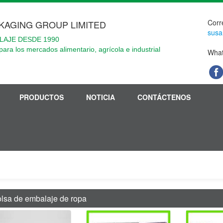
Corr
KAGING GROUP LIMITED
susa
LAJE DESDE 1990
para los mercados alimentario, agrícola e industrial
What
PRODUCTOS
NOTICIA
CONTÁCTENOS
lsa de embalaje de ropa