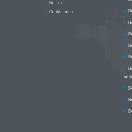
Noticia
Bo
Contáctenos
Bo
Bo
Bo
B
B
agrí
B
B
B