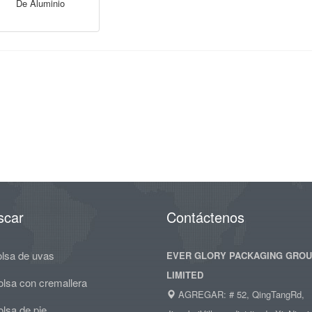
De Aluminio
scar
Contáctenos
olsa de uvas
EVER GLORY PACKAGING GRO
LIMITED
olsa con cremallera
AGREGAR: # 52, QingTangRd,
lsa de pie