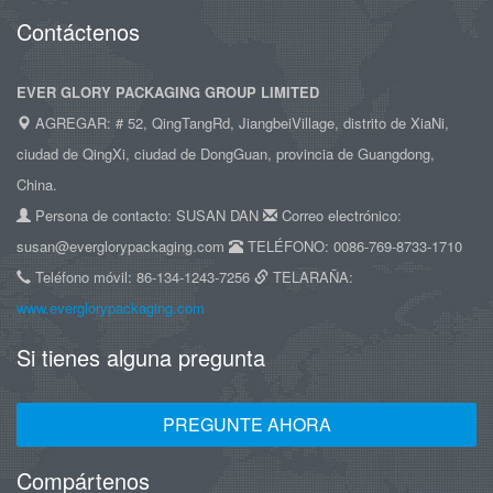
Contáctenos
EVER GLORY PACKAGING GROUP LIMITED
AGREGAR: # 52, QingTangRd, JiangbeiVillage, distrito de XiaNi,
ciudad de QingXi, ciudad de DongGuan, provincia de Guangdong,
China.
Persona de contacto: SUSAN DAN
Correo electrónico:
susan@everglorypackaging.com
TELÉFONO: 0086-769-8733-1710
Teléfono móvil: 86-134-1243-7256
TELARAÑA:
www.everglorypackaging.com
Si tienes alguna pregunta
PREGUNTE AHORA
Compártenos