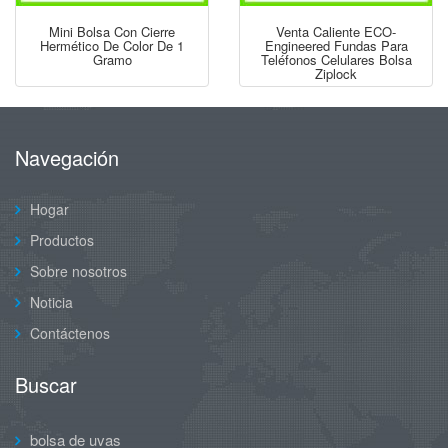
Mini Bolsa Con Cierre
Venta Caliente ECO-
Hermético De Color De 1
Engineered Fundas Para
Gramo
Teléfonos Celulares Bolsa
Ziplock
Navegación
Hogar
Productos
Sobre nosotros
Noticia
Contáctenos
Buscar
bolsa de uvas