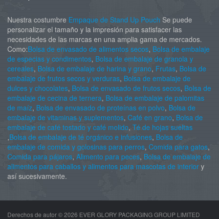
Nuestra costumbre
Empaque de Stand Up Pouch
Se puede
personalizar el tamaño y la impresión para satisfacer las
necesidades de las marcas en una amplia gama de mercados.
Como:
Bolsa de envasado de alimentos secos
,
Bolsa de embalaje
de especias y condimentos
,
Bolsa de embalaje de granola y
cereales
,
Bolsa de embalaje de harina y grano
,
Frutas
,
Bolsa de
embalaje de frutos secos y verduras
,
Bolsa de embalaje de
dulces y chocolates
,
Bolsa de envasado de frutos secos
,
Bolsa de
embalaje de cecina de ternera
,
Bolsa de embalaje de palomitas
de maíz
,
Bolsa de envasado de proteínas en polvo
,
Bolsa de
embalaje de vitaminas y suplementos
,
Café en grano
,
Bolsa de
embalaje de café tostado y café molido
,
Té de hojas sueltas
,
Bolsa de embalaje de té orgánico e infusiones
,
Bolsa de
embalaje de comida y golosinas para perros
,
Comida para gatos
,
Comida para pájaros
,
Alimento para peces
,
Bolsa de embalaje de
alimentos para caballos y alimentos para mascotas de interior
y
así sucesivamente.
Derechos de autor ©
2026 EVER GLORY PACKAGING GROUP LIMITED