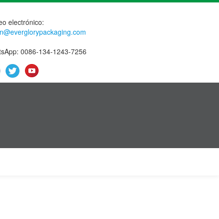
eo electrónico:
n@everglorypackaging.com
sApp: 0086-134-1243-7256