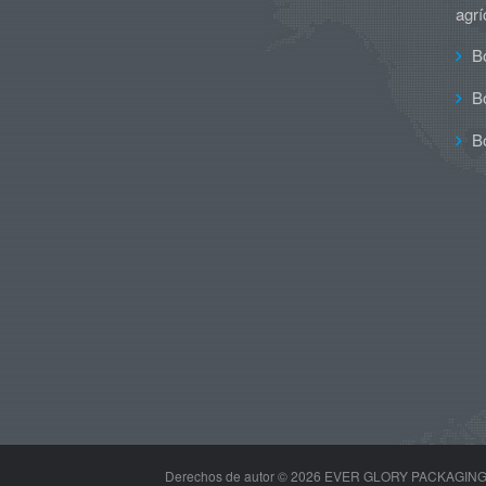
agrí
B
B
B
Derechos de autor ©
2026 EVER GLORY PACKAGING GR