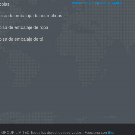
www.everglorypackaging.com
colas
olsa de embalaje de cosméticos
olsa de embalaje de ropa
olsa de embalaje de té
OUP LIMITED Todos los derechos reservados. -Funciona con
Bien