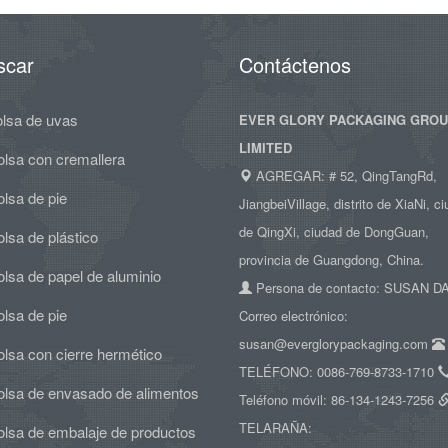
scar
Contáctenos
olsa de uvas
EVER GLORY PACKAGING GRO
LIMITED
olsa con cremallera
AGREGAR: # 52, QingTangRd,
lsa de pie
JiangbeiVillage, distrito de XiaNi, c
de QingXi, ciudad de DongGuan,
lsa de plástico
provincia de Guangdong, China.
lsa de papel de aluminio
Persona de contacto: SUSAN 
lsa de pie
Correo electrónico:
susan@everglorypackaging.com
lsa con cierre hermético
TELÉFONO: 0086-769-8733-1710
olsa de envasado de alimentos
Teléfono móvil: 86-134-1243-7256
TELARAÑA:
olsa de embalaje de productos