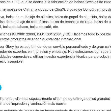
ció en 1990, que se dedica a la fabricación de bolsas flexibles de imp
 hermosas de China, la ciudad de QingXi, ciudad de DongGuan, prov
va, bolsa de embalaje de plástico, bolsa de papel de aluminio, bolsa d
lsa de embalaje de cosméticos, bolsa de embalaje de ropa, bolsa de pr
, bolsa de tabaco, bolsa de café, etc.
caciones ISO9001:2000, ISO14001:2004 y QS. Hacemos todo lo posible 
estros productos alcancen el estándar internacional.
Ever Glory ha estado brindando un servicio personalizado y de gran c
dor de expertos en impresión y embalaje. Nos esforzamos por supera
idades comerciales, utilizar nuestra experiencia técnica para producir 
ecio asequible.
 diferentes clientes, especialmente el tiempo de entrega de los grandes 
ina de impresión y laminación más nueva.
on: máquina de impresión en huecograbado de alta velocidad de 10 co