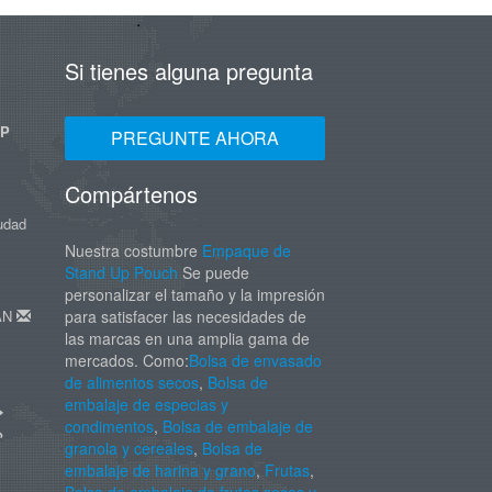
Si tienes alguna pregunta
UP
PREGUNTE AHORA
Compártenos
iudad
Nuestra costumbre
Empaque de
Stand Up Pouch
Se puede
personalizar el tamaño y la impresión
DAN
para satisfacer las necesidades de
las marcas en una amplia gama de
mercados. Como:
Bolsa de envasado
de alimentos secos
,
Bolsa de
embalaje de especias y
condimentos
,
Bolsa de embalaje de
granola y cereales
,
Bolsa de
embalaje de harina y grano
,
Frutas
,