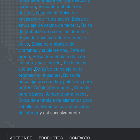
Bolsa de embalaje de frutos secos y
verduras
,
Bolsa de embalaje de
dulces y chocolates
,
Bolsa de
envasado de frutos secos
,
Bolsa de
embalaje de cecina de ternera
,
Bolsa
de embalaje de palomitas de maíz
,
Bolsa de envasado de proteínas en
polvo
,
Bolsa de embalaje de
vitaminas y suplementos
,
Café en
grano
,
Bolsa de embalaje de café
tostado y café molido
,
Té de hojas
sueltas
,
Bolsa de embalaje de té
orgánico e infusiones
,
Bolsa de
embalaje de comida y golosinas para
perros
,
Comida para gatos
,
Comida
para pájaros
,
Alimento para peces
,
Bolsa de embalaje de alimentos para
caballos y alimentos para mascotas
de interior
y así sucesivamente.
ACERCA DE
PRODUCTOS
CONTACTO