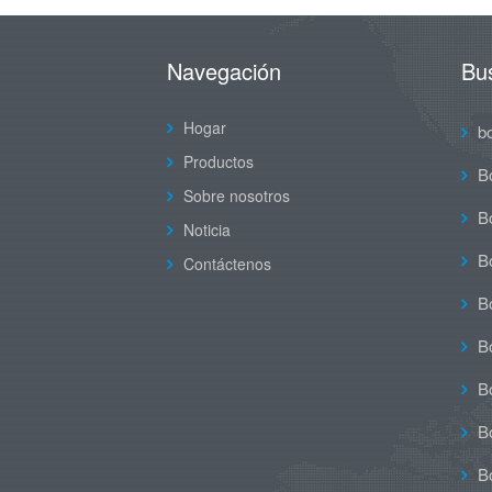
Navegación
Bu
Hogar
b
Productos
B
Sobre nosotros
Bo
Noticia
Bo
Contáctenos
Bo
Bo
Bo
B
B