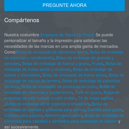
PREGUNTE AHORA
Compártenos
Nuestra costumbre
Empaque de Stand Up Pouch
Se puede
personalizar el tamaño y la impresión para satisfacer las
necesidades de las marcas en una amplia gama de mercados.
Como:
Bolsa de envasado de alimentos secos
,
Bolsa de embalaje
de especias y condimentos
,
Bolsa de embalaje de granola y
cereales
,
Bolsa de embalaje de harina y grano
,
Frutas
,
Bolsa de
embalaje de frutos secos y verduras
,
Bolsa de embalaje de
dulces y chocolates
,
Bolsa de envasado de frutos secos
,
Bolsa de
embalaje de cecina de ternera
,
Bolsa de embalaje de palomitas
de maíz
,
Bolsa de envasado de proteínas en polvo
,
Bolsa de
embalaje de vitaminas y suplementos
,
Café en grano
,
Bolsa de
embalaje de café tostado y café molido
,
Té de hojas sueltas
,
Bolsa de embalaje de té orgánico e infusiones
,
Bolsa de
embalaje de comida y golosinas para perros
,
Comida para gatos
,
Comida para pájaros
,
Alimento para peces
,
Bolsa de embalaje de
alimentos para caballos y alimentos para mascotas de interior
y
así sucesivamente.