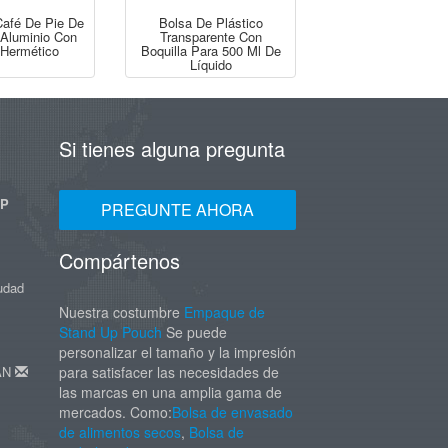
Café De Pie De
Bolsa De Plástico
 Aluminio Con
Transparente Con
 Hermético
Boquilla Para 500 Ml De
Líquido
Si tienes alguna pregunta
UP
PREGUNTE AHORA
Compártenos
iudad
Nuestra costumbre
Empaque de
Stand Up Pouch
Se puede
personalizar el tamaño y la impresión
DAN
para satisfacer las necesidades de
las marcas en una amplia gama de
mercados. Como:
Bolsa de envasado
de alimentos secos
,
Bolsa de