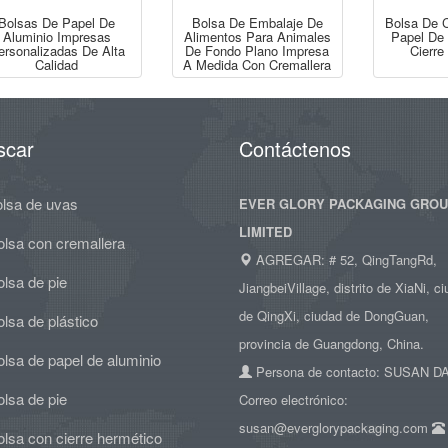
Bolsas De Papel De
Bolsa De Embalaje De
Bolsa De 
Aluminio Impresas
Alimentos Para Animales
Papel De
ersonalizadas De Alta
De Fondo Plano Impresa
Cierre
Calidad
A Medida Con Cremallera
scar
Contáctenos
olsa de uvas
EVER GLORY PACKAGING GRO
LIMITED
olsa con cremallera
AGREGAR: # 52, QingTangRd,
lsa de pie
JiangbeiVillage, distrito de XiaNi, c
de QingXi, ciudad de DongGuan,
lsa de plástico
provincia de Guangdong, China.
lsa de papel de aluminio
Persona de contacto: SUSAN 
lsa de pie
Correo electrónico:
susan@everglorypackaging.com
lsa con cierre hermético