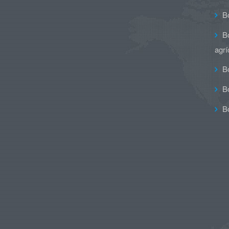
B
B
agrí
B
B
B