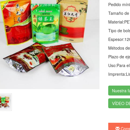
Pedido mín
Tamaño de l
Material:
PE
Tipo de bol
Espesor:
12
Métodos de
Plazo de ej
Uso:
Para el
Imprenta:
Li
Nuestra f
VÍDEO D
Consu