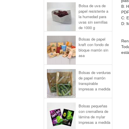
plás
Bolsa de uva de
B: H
papel resistente a
PDF
la humedad para
C: E
uvas sin semillas
D: M
de 1000 g
Bolsas de papel
Ren
kraft con fondo de
Toda
bloque marrón sin
está
asa
Bolsas de verduras
de papel marrón
transpirable
impresas a medida
Bolsas pequeñas
con cremallera de
lámina de mylar
impresas a medida