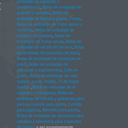
embalaje de especias y
condimentos
,
Bolsa de embalaje de
granola y cereales
,
Bolsa de
embalaje de harina y grano
,
Frutas
,
Bolsa de embalaje de frutos secos y
verduras
,
Bolsa de embalaje de
dulces y chocolates
,
Bolsa de
envasado de frutos secos
,
Bolsa de
embalaje de cecina de ternera
,
Bolsa
de embalaje de palomitas de maíz
,
Bolsa de envasado de proteínas en
polvo
,
Bolsa de embalaje de
vitaminas y suplementos
,
Café en
grano
,
Bolsa de embalaje de café
tostado y café molido
,
Té de hojas
sueltas
,
Bolsa de embalaje de té
orgánico e infusiones
,
Bolsa de
embalaje de comida y golosinas para
perros
,
Comida para gatos
,
Comida
para pájaros
,
Alimento para peces
,
Bolsa de embalaje de alimentos para
caballos y alimentos para mascotas
de interior
y así sucesivamente.