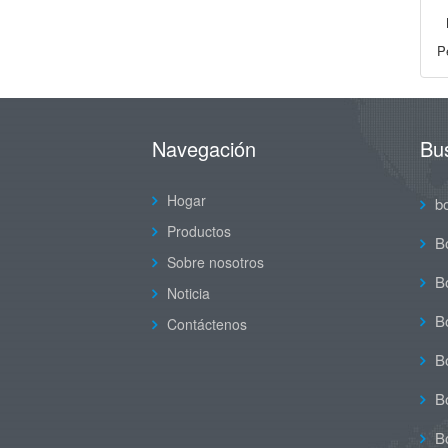
P
Navegación
Bu
Hogar
b
Productos
B
Sobre nosotros
Bo
Noticia
Bo
Contáctenos
Bo
Bo
Bo