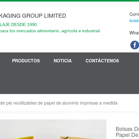
Corr
KAGING GROUP LIMITED
susa
LAJE DESDE 1990
para los mercados alimentario, agrícola e industrial
What
PRODUCTOS
NOTICIA
CONTÁCTENOS
de pie reutilizables de papel de aluminio impresas a medida
Bolsas D
Papel De