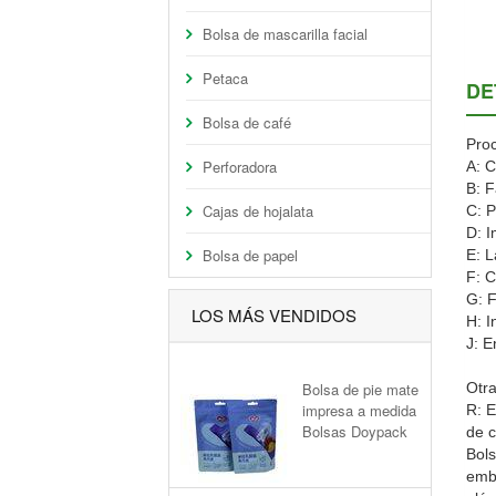
Bolsa de mascarilla facial
Petaca
DE
Bolsa de café
Proc
Perforadora
A: C
B: F
Cajas de hojalata
C: P
D: I
Bolsa de papel
E: 
F: C
G: F
LOS MÁS VENDIDOS
H: I
J: E
Bolsa de pie mate
Otra
impresa a medida
R: E
Bolsas Doypack
de c
Bols
emba