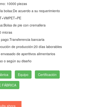
imo: 10000 piezas
a bolsa:
De acuerdo a su requerimiento
T+VMPET+PE
sa:
Bolsa de pie con cremallera
0 micras
 pago:
Transferencia bancaria
ecución de producción:
20 días laborables
 envasado de aperitivos alimentarios
so o según su diseño
ábrica
Equipo
Certificación
E FÁBRICA
lta ahora