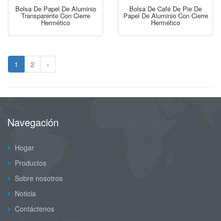
Bolsa De Papel De Aluminio
Bolsa De Café De Pie De
Transparente Con Cierre
Papel De Aluminio Con Cierre
Hermético
Hermético
1
2
›
Navegación
Hogar
Productos
Sobre nosotros
Noticia
Contáctenos