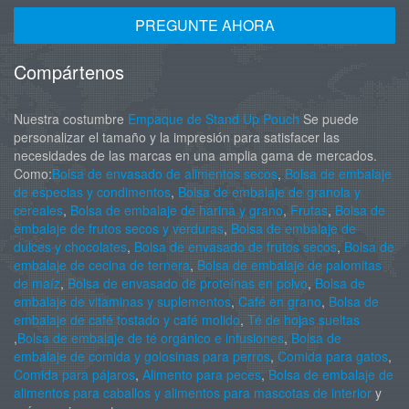
PREGUNTE AHORA
Compártenos
Nuestra costumbre
Empaque de Stand Up Pouch
Se puede
personalizar el tamaño y la impresión para satisfacer las
necesidades de las marcas en una amplia gama de mercados.
Como:
Bolsa de envasado de alimentos secos
,
Bolsa de embalaje
de especias y condimentos
,
Bolsa de embalaje de granola y
cereales
,
Bolsa de embalaje de harina y grano
,
Frutas
,
Bolsa de
embalaje de frutos secos y verduras
,
Bolsa de embalaje de
dulces y chocolates
,
Bolsa de envasado de frutos secos
,
Bolsa de
embalaje de cecina de ternera
,
Bolsa de embalaje de palomitas
de maíz
,
Bolsa de envasado de proteínas en polvo
,
Bolsa de
embalaje de vitaminas y suplementos
,
Café en grano
,
Bolsa de
embalaje de café tostado y café molido
,
Té de hojas sueltas
,
Bolsa de embalaje de té orgánico e infusiones
,
Bolsa de
embalaje de comida y golosinas para perros
,
Comida para gatos
,
Comida para pájaros
,
Alimento para peces
,
Bolsa de embalaje de
alimentos para caballos y alimentos para mascotas de interior
y