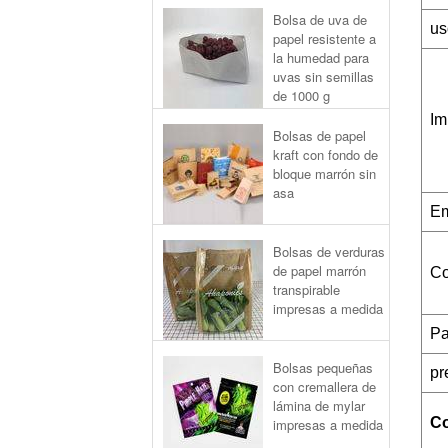
Bolsa de uva de
us
papel resistente a
la humedad para
uvas sin semillas
de 1000 g
Im
Bolsas de papel
kraft con fondo de
bloque marrón sin
asa
Em
Bolsas de verduras
de papel marrón
Co
transpirable
impresas a medida
P
Bolsas pequeñas
pr
con cremallera de
lámina de mylar
Co
impresas a medida