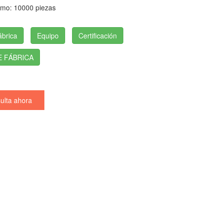
imo: 10000 piezas
ábrica
Equipo
Certificación
E FÁBRICA
lta ahora