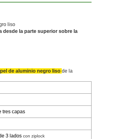
ro liso
 desde la parte superior sobre la
pel de aluminio negro liso
de la
 tres capas
de 3 lados
con ziplock