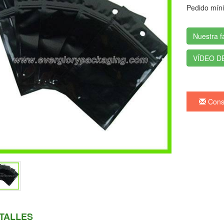
Pedido mín
Nuestra f
VÍDEO D
Consu
TALLES