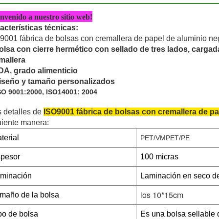
nvenido a nuestro sitio web!
acterísticas técnicas:
9001 fábrica de bolsas con cremallera de papel de aluminio neg
olsa con cierre hermético con sellado de tres lados, cargada
mallera
DA, grado alimenticio
iseño y tamaño personalizados
SO 9001:2000, ISO14001: 2004
 detalles de
ISO9001 fábrica de bolsas con cremallera de pa
uiente manera:
terial
PET/VMPET/PE
pesor
100 micras
minación
Laminación en seco de
los 10*15cm
maño de la bolsa
po de bolsa
Es una bolsa sellable 