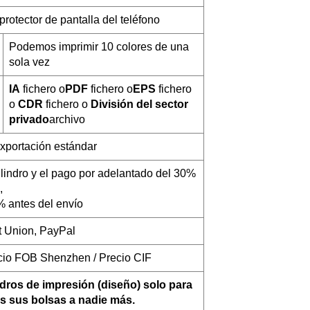
rotector de pantalla del teléfono
Podemos imprimir 10 colores de una
sola vez
IA
fichero o
PDF
fichero o
EPS
fichero
o
CDR
fichero o
División del sector
privado
archivo
xportación estándar
ilindro y el pago por adelantado del 30%
,
% antes del envío
t Union, PayPal
ecio FOB Shenzhen / Precio CIF
dros de impresión (diseño) solo para
s sus bolsas a nadie más.