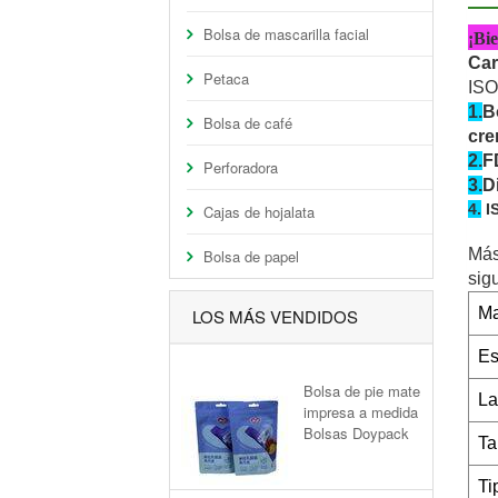
Bolsa de mascarilla facial
¡Bie
Car
Petaca
ISO
1.
B
Bolsa de café
cre
2
.
F
Perforadora
3.
D
4.
I
Cajas de hojalata
Más
Bolsa de papel
sig
Ma
LOS MÁS VENDIDOS
Es
Bolsa de pie mate
La
impresa a medida
Bolsas Doypack
Ta
Ti