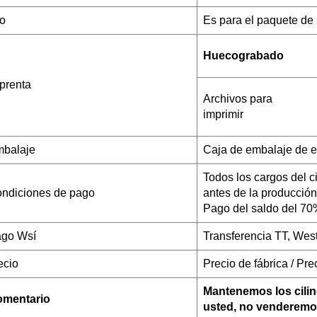
o
Es para el paquete de p
Huecograbado
prenta
Archivos para
imprimir
balaje
Caja de embalaje de e
Todos los cargos del c
ndiciones de pago
antes de la producción
Pago del saldo del 70
ago W
sí
Transferencia TT, Wes
ecio
Precio de fábrica / Pr
Mantenemos los cilin
mentario
usted, no venderemo