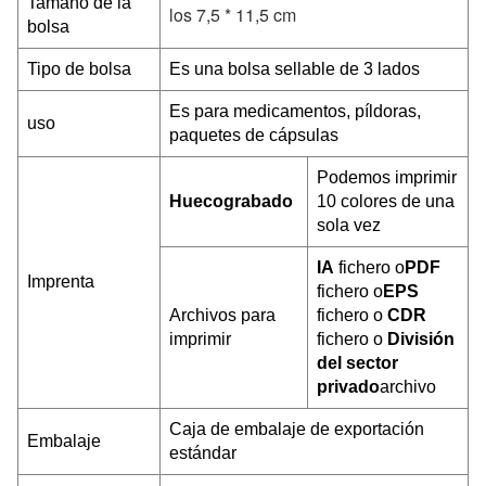
Tamaño de la
los 7,5 * 11,5 cm
bolsa
Tipo de bolsa
Es una bolsa sellable de 3 lados
Es para medicamentos, píldoras,
uso
paquetes de cápsulas
Podemos imprimir
Huecograbado
10 colores de una
sola vez
IA
fichero o
PDF
Imprenta
fichero o
EPS
Archivos para
fichero o
CDR
imprimir
fichero o
División
del sector
privado
archivo
Caja de embalaje de exportación
Embalaje
estándar