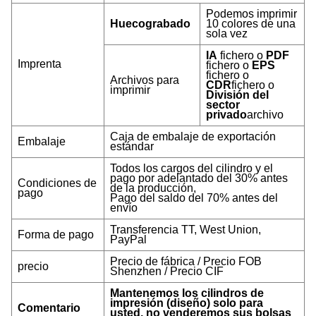
Podemos imprimir
Huecograbado
10 colores de una
sola vez
IA
fichero o
PDF
Imprenta
fichero o
EPS
fichero o
Archivos para
CDR
fichero o
imprimir
División del
sector
privado
archivo
Caja de embalaje de exportación
Embalaje
estándar
Todos los cargos del cilindro y el
pago por adelantado del 30% antes
Condiciones de
de la producción,
pago
Pago del saldo del 70% antes del
envío
Transferencia TT, West Union,
Forma de pago
PayPal
Precio de fábrica / Precio FOB
precio
Shenzhen / Precio CIF
Mantenemos los cilindros de
impresión (diseño) solo para
Comentario
usted, no venderemos sus bolsas