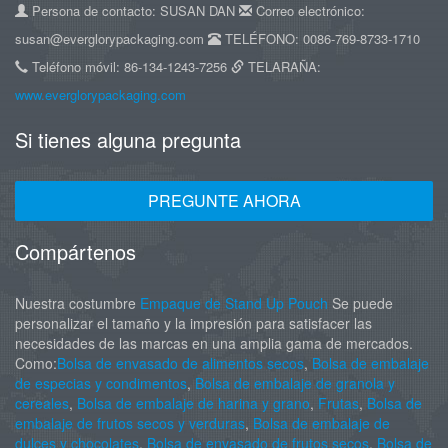
Persona de contacto: SUSAN DAN
Correo electrónico:
susan@everglorypackaging.com
TELÉFONO: 0086-769-8733-1710
Teléfono móvil: 86-134-1243-7256
TELARAÑA:
www.everglorypackaging.com
Si tienes alguna pregunta
PREGUNTE AHORA
Compártenos
Nuestra costumbre
Empaque de Stand Up Pouch
Se puede
personalizar el tamaño y la impresión para satisfacer las
necesidades de las marcas en una amplia gama de mercados.
Como:
Bolsa de envasado de alimentos secos
,
Bolsa de embalaje
de especias y condimentos
,
Bolsa de embalaje de granola y
cereales
,
Bolsa de embalaje de harina y grano
,
Frutas
,
Bolsa de
embalaje de frutos secos y verduras
,
Bolsa de embalaje de
dulces y chocolates
,
Bolsa de envasado de frutos secos
,
Bolsa de