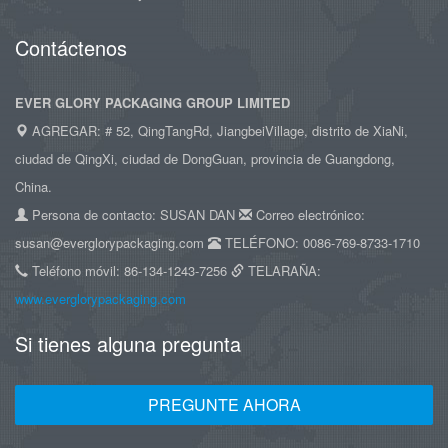
Contáctenos
EVER GLORY PACKAGING GROUP LIMITED
AGREGAR: # 52, QingTangRd, JiangbeiVillage, distrito de XiaNi,
ciudad de QingXi, ciudad de DongGuan, provincia de Guangdong,
China.
Persona de contacto: SUSAN DAN
Correo electrónico:
susan@everglorypackaging.com
TELÉFONO: 0086-769-8733-1710
Teléfono móvil: 86-134-1243-7256
TELARAÑA:
www.everglorypackaging.com
Si tienes alguna pregunta
PREGUNTE AHORA