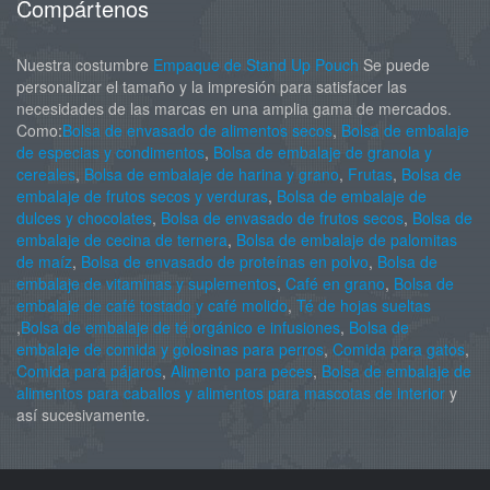
Compártenos
Nuestra costumbre
Empaque de Stand Up Pouch
Se puede
personalizar el tamaño y la impresión para satisfacer las
necesidades de las marcas en una amplia gama de mercados.
Como:
Bolsa de envasado de alimentos secos
,
Bolsa de embalaje
de especias y condimentos
,
Bolsa de embalaje de granola y
cereales
,
Bolsa de embalaje de harina y grano
,
Frutas
,
Bolsa de
embalaje de frutos secos y verduras
,
Bolsa de embalaje de
dulces y chocolates
,
Bolsa de envasado de frutos secos
,
Bolsa de
embalaje de cecina de ternera
,
Bolsa de embalaje de palomitas
de maíz
,
Bolsa de envasado de proteínas en polvo
,
Bolsa de
embalaje de vitaminas y suplementos
,
Café en grano
,
Bolsa de
embalaje de café tostado y café molido
,
Té de hojas sueltas
,
Bolsa de embalaje de té orgánico e infusiones
,
Bolsa de
embalaje de comida y golosinas para perros
,
Comida para gatos
,
Comida para pájaros
,
Alimento para peces
,
Bolsa de embalaje de
alimentos para caballos y alimentos para mascotas de interior
y
así sucesivamente.