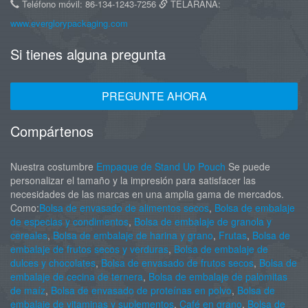
Teléfono móvil: 86-134-1243-7256
TELARAÑA:
www.everglorypackaging.com
Si tienes alguna pregunta
PREGUNTE AHORA
Compártenos
Nuestra costumbre
Empaque de Stand Up Pouch
Se puede
personalizar el tamaño y la impresión para satisfacer las
necesidades de las marcas en una amplia gama de mercados.
Como:
Bolsa de envasado de alimentos secos
,
Bolsa de embalaje
de especias y condimentos
,
Bolsa de embalaje de granola y
cereales
,
Bolsa de embalaje de harina y grano
,
Frutas
,
Bolsa de
embalaje de frutos secos y verduras
,
Bolsa de embalaje de
dulces y chocolates
,
Bolsa de envasado de frutos secos
,
Bolsa de
embalaje de cecina de ternera
,
Bolsa de embalaje de palomitas
de maíz
,
Bolsa de envasado de proteínas en polvo
,
Bolsa de
embalaje de vitaminas y suplementos
,
Café en grano
,
Bolsa de