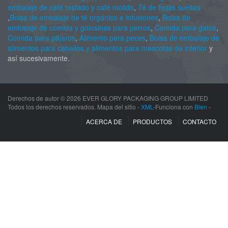
embalaje de café tostado y café molido
,
Té de hojas sueltas
,
Bolsa de embalaje de té orgánico e infusiones
,
Bolsa de
embalaje de comida y golosinas para perros
,
Comida para gatos
,
Comida para pájaros
,
Alimento para peces
,
Bolsa de embalaje de
alimentos para caballos y alimentos para mascotas de interior
y
así sucesivamente.
Derechos de autor ©
2026 EVER GLORY PACKAGING GROUP LIMITED
Todos los derechos reservados. Mapa del sitio -
XML
-Funciona con
Bien
-
ACERCA DE
PRODUCTOS
CONTACTO