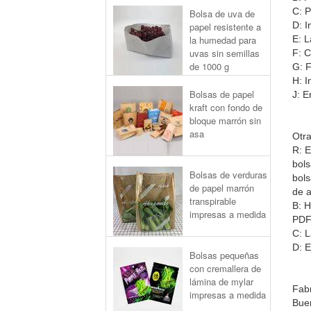
C: P
Bolsa de uva de
D: I
papel resistente a
E: 
la humedad para
uvas sin semillas
F: C
de 1000 g
G: F
H: I
Bolsas de papel
J: E
kraft con fondo de
bloque marrón sin
asa
Otra
R: E
bols
Bolsas de verduras
bols
de papel marrón
de a
transpirable
B: H
impresas a medida
PDF
C: L
D: E
Bolsas pequeñas
con cremallera de
lámina de mylar
Fabr
impresas a medida
Buen