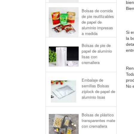
bie
Bien
Bolsas de comida
de pie reutilizables
de papel de
aluminio impresas
Si e
a medida
la b
deta
Bolsas de pie de
entr
papel de aluminio
lisas con
cremallera
Ren
Toda
Embalaje de
prod
semillas Bolsas
No e
ziplock de papel de
aluminio lisas
Bolsas de plástico
transparentes mate
con cremallera