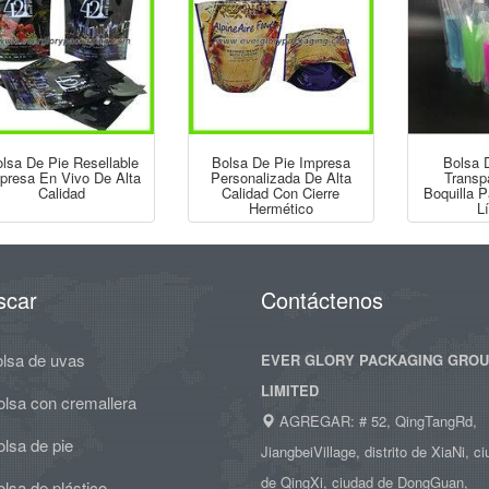
lsa De Pie Resellable
Bolsa De Pie Impresa
Bolsa 
presa En Vivo De Alta
Personalizada De Alta
Transp
Calidad
Calidad Con Cierre
Boquilla 
Hermético
L
scar
Contáctenos
olsa de uvas
EVER GLORY PACKAGING GRO
LIMITED
olsa con cremallera
AGREGAR: # 52, QingTangRd,
lsa de pie
JiangbeiVillage, distrito de XiaNi, c
de QingXi, ciudad de DongGuan,
lsa de plástico