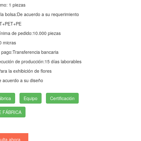
mo: 1 piezas
a bolsa:
De acuerdo a su requerimiento
T+PET+PE
ínima de pedido:
10.000 piezas
0 micras
 pago:
Transferencia bancaria
ecución de producción:
15 días laborables
ara la exhibición de flores
 acuerdo a su diseño
ábrica
Equipo
Certificación
E FÁBRICA
lta ahora