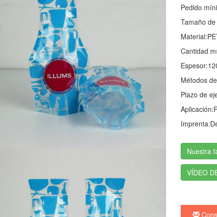
Pedido míni
Tamaño de l
Material:
PE
Cantidad m
Espesor:
12
Métodos de
Plazo de ej
Aplicación:
P
Imprenta:
De
Nuestra f
VÍDEO D
Consu