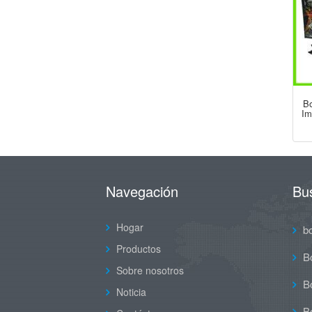
Bo
Im
Navegación
Bu
Hogar
b
Productos
B
Sobre nosotros
Bo
Noticia
Bo