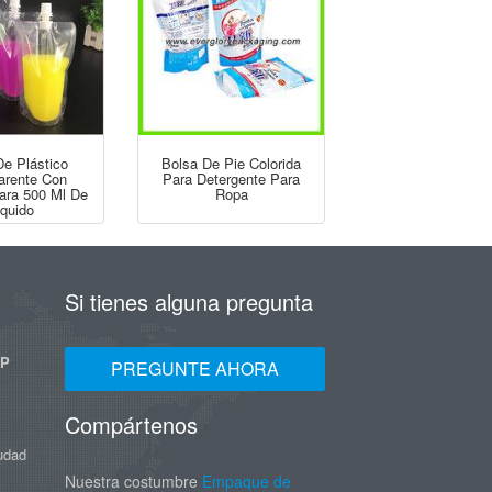
De Plástico
Bolsa De Pie Colorida
arente Con
Para Detergente Para
Para 500 Ml De
Ropa
íquido
Si tienes alguna pregunta
UP
PREGUNTE AHORA
Compártenos
iudad
Nuestra costumbre
Empaque de