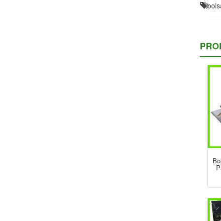
bols
PRO
Bo
P