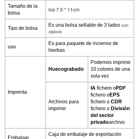
Tamaño de la
los 7.5 * 11cm
bolsa
Es una bolsa sellable de 3 lados
con
Tipo de bolsa
ziplock
Es para paquete de incienso de
uso
hierbas
Podemos imprimir
Huecograbado
10 colores de una
sola vez
IA
fichero o
PDF
Imprenta
fichero o
EPS
Archivos para
fichero o
CDR
imprimir
fichero o
División
del sector
privado
archivo
Caja de embalaje de exportación
Embalaje