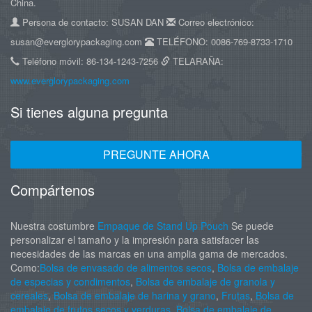
China.
Persona de contacto: SUSAN DAN
Correo electrónico:
susan@everglorypackaging.com
TELÉFONO: 0086-769-8733-1710
Teléfono móvil: 86-134-1243-7256
TELARAÑA:
www.everglorypackaging.com
Si tienes alguna pregunta
PREGUNTE AHORA
Compártenos
Nuestra costumbre
Empaque de Stand Up Pouch
Se puede
personalizar el tamaño y la impresión para satisfacer las
necesidades de las marcas en una amplia gama de mercados.
Como:
Bolsa de envasado de alimentos secos
,
Bolsa de embalaje
de especias y condimentos
,
Bolsa de embalaje de granola y
cereales
,
Bolsa de embalaje de harina y grano
,
Frutas
,
Bolsa de
embalaje de frutos secos y verduras
,
Bolsa de embalaje de