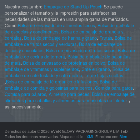
Nuestra costumbre
Empaque de Stand Up Pouch
Se puede
personalizar el tamaño y la impresión para satisfacer las
necesidades de las marcas en una amplia gama de mercados.
Como:
Bolsa de envasado de alimentos secos
,
Bolsa de embalaje
de especias y condimentos
,
Bolsa de embalaje de granola y
cereales
,
Bolsa de embalaje de harina y grano
,
Frutas
,
Bolsa de
embalaje de frutos secos y verduras
,
Bolsa de embalaje de
dulces y chocolates
,
Bolsa de envasado de frutos secos
,
Bolsa de
embalaje de cecina de ternera
,
Bolsa de embalaje de palomitas
de maíz
,
Bolsa de envasado de proteínas en polvo
,
Bolsa de
embalaje de vitaminas y suplementos
,
Café en grano
,
Bolsa de
embalaje de café tostado y café molido
,
Té de hojas sueltas
,
Bolsa de embalaje de té orgánico e infusiones
,
Bolsa de
embalaje de comida y golosinas para perros
,
Comida para gatos
,
Comida para pájaros
,
Alimento para peces
,
Bolsa de embalaje de
alimentos para caballos y alimentos para mascotas de interior
y
así sucesivamente.
Derechos de autor ©
2026 EVER GLORY PACKAGING GROUP LIMITED
Todos los derechos reservados. Mapa del sitio -
XML
-Funciona con
Bien
-