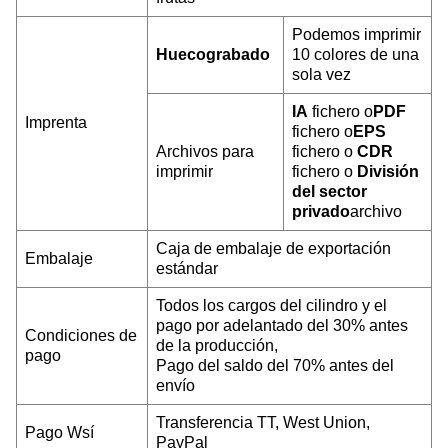
Podemos imprimir
Huecograbado
10 colores de una
sola vez
IA
fichero o
PDF
Imprenta
fichero o
EPS
Archivos para
fichero o
CDR
imprimir
fichero o
División
del sector
privado
archivo
Caja de embalaje de exportación
Embalaje
estándar
Todos los cargos del cilindro y el
pago por adelantado del 30% antes
Condiciones de
de la producción,
pago
Pago del saldo del 70% antes del
envío
Transferencia TT, West Union,
Pago W
sí
PayPal