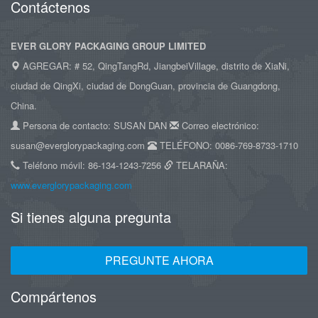
Contáctenos
EVER GLORY PACKAGING GROUP LIMITED
AGREGAR: # 52, QingTangRd, JiangbeiVillage, distrito de XiaNi,
ciudad de QingXi, ciudad de DongGuan, provincia de Guangdong,
China.
Persona de contacto: SUSAN DAN
Correo electrónico:
susan@everglorypackaging.com
TELÉFONO: 0086-769-8733-1710
Teléfono móvil: 86-134-1243-7256
TELARAÑA:
www.everglorypackaging.com
Si tienes alguna pregunta
PREGUNTE AHORA
Compártenos