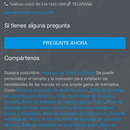
Teléfono móvil: 86-134-1243-7256
TELARAÑA:
www.everglorypackaging.com
Si tienes alguna pregunta
PREGUNTE AHORA
Compártenos
Nuestra costumbre
Empaque de Stand Up Pouch
Se puede
personalizar el tamaño y la impresión para satisfacer las
necesidades de las marcas en una amplia gama de mercados.
Como:
Bolsa de envasado de alimentos secos
,
Bolsa de embalaje
de especias y condimentos
,
Bolsa de embalaje de granola y
cereales
,
Bolsa de embalaje de harina y grano
,
Frutas
,
Bolsa de
embalaje de frutos secos y verduras
,
Bolsa de embalaje de
dulces y chocolates
,
Bolsa de envasado de frutos secos
,
Bolsa de
embalaje de cecina de ternera
,
Bolsa de embalaje de palomitas
de maíz
,
Bolsa de envasado de proteínas en polvo
,
Bolsa de