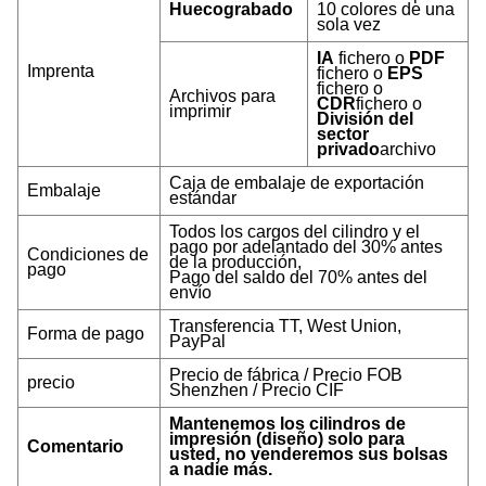
Huecograbado
10 colores de una
sola vez
IA
fichero o
PDF
Imprenta
fichero o
EPS
fichero o
Archivos para
CDR
fichero o
imprimir
División del
sector
privado
archivo
Caja de embalaje de exportación
Embalaje
estándar
Todos los cargos del cilindro y el
pago por adelantado del 30% antes
Condiciones de
de la producción,
pago
Pago del saldo del 70% antes del
envío
Transferencia TT, West Union,
Forma de pago
PayPal
Precio de fábrica / Precio FOB
precio
Shenzhen / Precio CIF
Mantenemos los cilindros de
impresión (diseño) solo para
Comentario
usted, no venderemos sus bolsas
a nadie más.