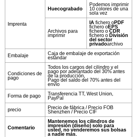
Podemos imprimir
Huecograbado
10 colores de una
sola vez
IA
fichero o
PDF
Imprenta
fichero o
EPS
Archivos para
fichero o
CDR
imprimir
fichero o
División
del sector
privado
archivo
Caja de embalaje de exportación
Embalaje
estándar
Todos los cargos del cilindro y el
pago por adelantado del 30% antes
Condiciones de
de la producción,
pago
Pago del saldo del 70% antes del
envío
Transferencia TT, West Union,
Forma de pago
PayPal
Precio de fábrica / Precio FOB
precio
Shenzhen / Precio CIF
Mantenemos los cilindros de
impresión (diseño) solo para
Comentario
usted, no venderemos sus bolsas
a nadie más.