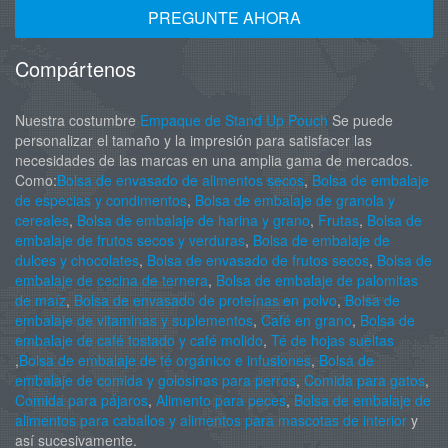
PREGUNTE AHORA
Compártenos
Nuestra costumbre
Empaque de Stand Up Pouch
Se puede
personalizar el tamaño y la impresión para satisfacer las
necesidades de las marcas en una amplia gama de mercados.
Como:
Bolsa de envasado de alimentos secos
,
Bolsa de embalaje
de especias y condimentos
,
Bolsa de embalaje de granola y
cereales
,
Bolsa de embalaje de harina y grano
,
Frutas
,
Bolsa de
embalaje de frutos secos y verduras
,
Bolsa de embalaje de
dulces y chocolates
,
Bolsa de envasado de frutos secos
,
Bolsa de
embalaje de cecina de ternera
,
Bolsa de embalaje de palomitas
de maíz
,
Bolsa de envasado de proteínas en polvo
,
Bolsa de
embalaje de vitaminas y suplementos
,
Café en grano
,
Bolsa de
embalaje de café tostado y café molido
,
Té de hojas sueltas
,
Bolsa de embalaje de té orgánico e infusiones
,
Bolsa de
embalaje de comida y golosinas para perros
,
Comida para gatos
,
Comida para pájaros
,
Alimento para peces
,
Bolsa de embalaje de
alimentos para caballos y alimentos para mascotas de interior
y
así sucesivamente.