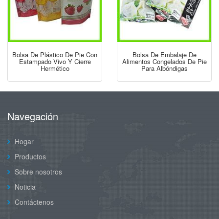
Bolsa De Plástico De Pie Con
Bolsa De Embalaje De
Estampado Vivo Y Cierre
Alimentos Congelados De Pie
Hermético
Para Albóndigas
Navegación
Hogar
Productos
Sobre nosotros
Noticia
Contáctenos