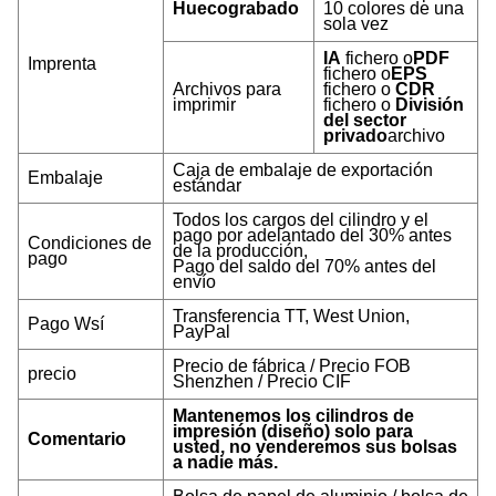
Huecograbado
10 colores de una
sola vez
IA
fichero o
PDF
Imprenta
fichero o
EPS
Archivos para
fichero o
CDR
imprimir
fichero o
División
del sector
privado
archivo
Caja de embalaje de exportación
Embalaje
estándar
Todos los cargos del cilindro y el
pago por adelantado del 30% antes
Condiciones de
de la producción,
pago
Pago del saldo del 70% antes del
envío
Transferencia TT, West Union,
Pago W
sí
PayPal
Precio de fábrica / Precio FOB
precio
Shenzhen / Precio CIF
Mantenemos los cilindros de
impresión (diseño) solo para
Comentario
usted, no venderemos sus bolsas
a nadie más.