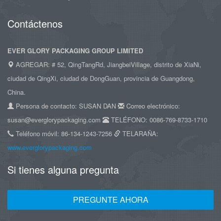
Contáctenos
EVER GLORY PACKAGING GROUP LIMITED
AGREGAR: # 52, QingTangRd, JiangbeiVillage, distrito de XiaNi,
ciudad de QingXi, ciudad de DongGuan, provincia de Guangdong,
China.
Persona de contacto: SUSAN DAN
Correo electrónico:
susan@everglorypackaging.com
TELÉFONO: 0086-769-8733-1710
Teléfono móvil: 86-134-1243-7256
TELARAÑA:
www.everglorypackaging.com
Si tienes alguna pregunta
PREGUNTE AHORA