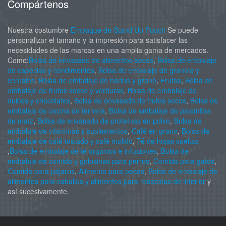
Compártenos
Nuestra costumbre
Empaque de Stand Up Pouch
Se puede
personalizar el tamaño y la impresión para satisfacer las
necesidades de las marcas en una amplia gama de mercados.
Como:
Bolsa de envasado de alimentos secos
,
Bolsa de embalaje
de especias y condimentos
,
Bolsa de embalaje de granola y
cereales
,
Bolsa de embalaje de harina y grano
,
Frutas
,
Bolsa de
embalaje de frutos secos y verduras
,
Bolsa de embalaje de
dulces y chocolates
,
Bolsa de envasado de frutos secos
,
Bolsa de
embalaje de cecina de ternera
,
Bolsa de embalaje de palomitas
de maíz
,
Bolsa de envasado de proteínas en polvo
,
Bolsa de
embalaje de vitaminas y suplementos
,
Café en grano
,
Bolsa de
embalaje de café tostado y café molido
,
Té de hojas sueltas
,
Bolsa de embalaje de té orgánico e infusiones
,
Bolsa de
embalaje de comida y golosinas para perros
,
Comida para gatos
,
Comida para pájaros
,
Alimento para peces
,
Bolsa de embalaje de
alimentos para caballos y alimentos para mascotas de interior
y
así sucesivamente.