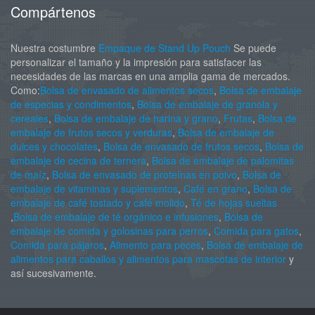
Compártenos
Nuestra costumbre
Empaque de Stand Up Pouch
Se puede
personalizar el tamaño y la impresión para satisfacer las
necesidades de las marcas en una amplia gama de mercados.
Como:
Bolsa de envasado de alimentos secos
,
Bolsa de embalaje
de especias y condimentos
,
Bolsa de embalaje de granola y
cereales
,
Bolsa de embalaje de harina y grano
,
Frutas
,
Bolsa de
embalaje de frutos secos y verduras
,
Bolsa de embalaje de
dulces y chocolates
,
Bolsa de envasado de frutos secos
,
Bolsa de
embalaje de cecina de ternera
,
Bolsa de embalaje de palomitas
de maíz
,
Bolsa de envasado de proteínas en polvo
,
Bolsa de
embalaje de vitaminas y suplementos
,
Café en grano
,
Bolsa de
embalaje de café tostado y café molido
,
Té de hojas sueltas
,
Bolsa de embalaje de té orgánico e infusiones
,
Bolsa de
embalaje de comida y golosinas para perros
,
Comida para gatos
,
Comida para pájaros
,
Alimento para peces
,
Bolsa de embalaje de
alimentos para caballos y alimentos para mascotas de interior
y
así sucesivamente.