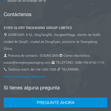
Bolsa de embalaje de té
Contáctenos
EVER GLORY PACKAGING GROUP LIMITED
AGREGAR: # 52, QingTangRd, JiangbeiVillage, distrito de XiaNi,
ciudad de QingXi, ciudad de DongGuan, provincia de Guangdong,
China.
Persona de contacto: SUSAN DAN
Correo electrónico:
susan@everglorypackaging.com
TELÉFONO: 0086-769-8733-1710
Teléfono móvil: 86-134-1243-7256
TELARAÑA:
www.everglorypackaging.com
Si tienes alguna pregunta
PREGUNTE AHORA