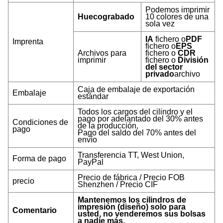
Podemos imprimir
Huecograbado
10 colores de una
sola vez
IA
fichero o
PDF
Imprenta
fichero o
EPS
Archivos para
fichero o
CDR
imprimir
fichero o
División
del sector
privado
archivo
Caja de embalaje de exportación
Embalaje
estándar
Todos los cargos del cilindro y el
pago por adelantado del 30% antes
Condiciones de
de la producción,
pago
Pago del saldo del 70% antes del
envío
Transferencia TT, West Union,
Forma de pago
PayPal
Precio de fábrica / Precio FOB
precio
Shenzhen / Precio CIF
Mantenemos los cilindros de
impresión (diseño) solo para
Comentario
usted, no venderemos sus bolsas
a nadie más.