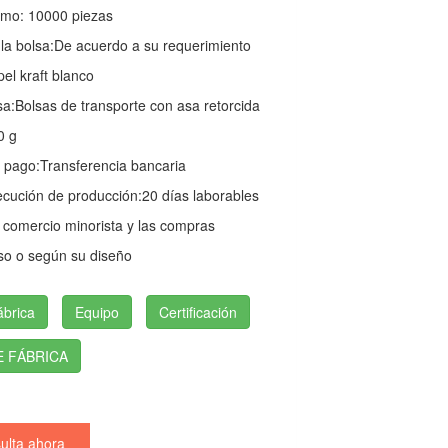
imo: 10000 piezas
a bolsa:
De acuerdo a su requerimiento
el kraft blanco
sa:
Bolsas de transporte con asa retorcida
0 g
 pago:
Transferencia bancaria
ecución de producción:
20 días laborables
 comercio minorista y las compras
so o según su diseño
ábrica
Equipo
Certificación
E FÁBRICA
lta ahora