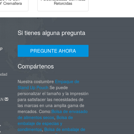
Y Cremallera
Retorcidas
Si tienes alguna pregunta
UP
PREGUNTE AHORA
Compártenos
iudad
Nuestra costumbre
Empaque de
Stand Up Pouch
Se puede
personalizar el tamaño y la impresión
DAN
para satisfacer las necesidades de
las marcas en una amplia gama de
mercados. Como:
Bolsa de envasado
de alimentos secos
,
Bolsa de
embalaje de especias y
condimentos
,
Bolsa de embalaje de