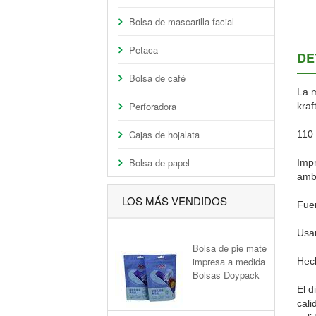
Bolsa de mascarilla facial
Petaca
DE
Bolsa de café
La m
Perforadora
kraf
Cajas de hojalata
110 
Bolsa de papel
Impr
ambi
LOS MÁS VENDIDOS
Fuer
Usan
Bolsa de pie mate
impresa a medida
Hech
Bolsas Doypack
El d
cali