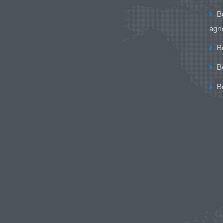
B
agrí
B
B
B