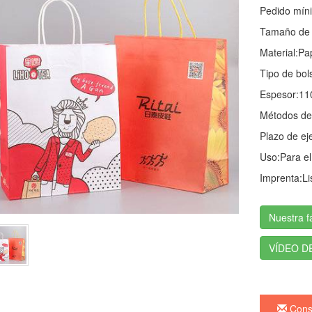
Pedido mín
Tamaño de l
Material:
Pap
Tipo de bol
Espesor:
11
Métodos de
Plazo de ej
Uso:
Para el
Imprenta:
Li
Nuestra f
VÍDEO D
Consu