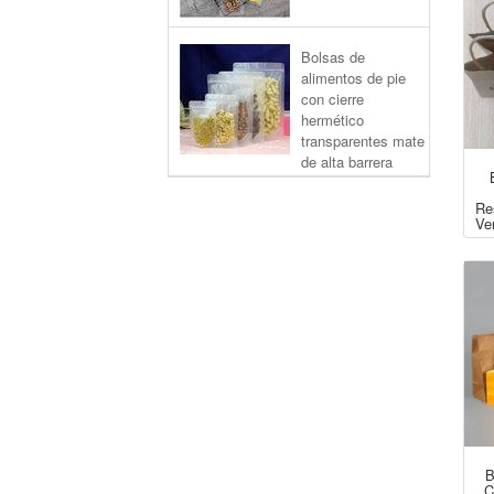
Bolsas de
alimentos de pie
con cierre
hermético
transparentes mate
de alta barrera
Re
Ve
B
C