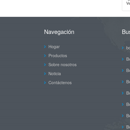
Ve
Navegación
Bu
Hogar
b
Productos
B
Sobre nosotros
Bo
Noticia
Bo
Contáctenos
Bo
Bo
Bo
B