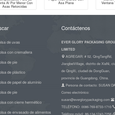
nta Al Por Menor Con
Asa Plana
Ventana 
Asas Retorcidas
scar
Contáctenos
olsa de uvas
EVER GLORY PACKAGING GRO
LIMITED
olsa con cremallera
AGREGAR: # 52, QingTangRd,
lsa de pie
JiangbeiVillage, distrito de XiaNi, c
de QingXi, ciudad de DongGuan,
lsa de plástico
provincia de Guangdong, China.
lsa de papel de aluminio
Persona de contacto: SUSAN 
lsa de pie
Correo electrónico:
susan@everglorypackaging.com
lsa con cierre hermético
TELÉFONO: 0086-769-8733-1710
olsa de envasado de alimentos
Teléfono móvil: 86-134-1243-7256