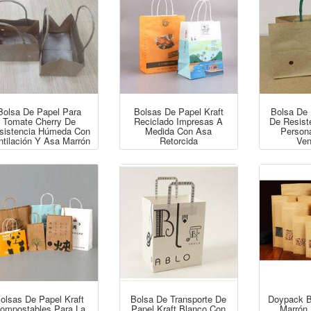
Bolsa De Papel Para
Bolsas De Papel Kraft
Bolsa De
Tomate Cherry De
Reciclado Impresas A
De Resis
sistencia Húmeda Con
Medida Con Asa
Person
ntilación Y Asa Marrón
Retorcida
Ven
olsas De Papel Kraft
Bolsa De Transporte De
Doypack B
ompostables Para La
Papel Kraft Blanco Con
Marrón