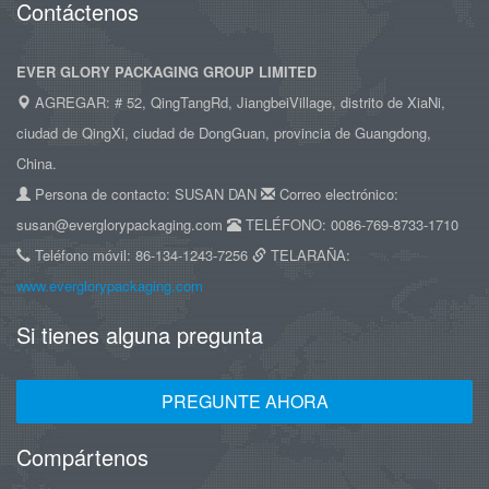
Contáctenos
EVER GLORY PACKAGING GROUP LIMITED
AGREGAR: # 52, QingTangRd, JiangbeiVillage, distrito de XiaNi,
ciudad de QingXi, ciudad de DongGuan, provincia de Guangdong,
China.
Persona de contacto: SUSAN DAN
Correo electrónico:
susan@everglorypackaging.com
TELÉFONO: 0086-769-8733-1710
Teléfono móvil: 86-134-1243-7256
TELARAÑA:
www.everglorypackaging.com
Si tienes alguna pregunta
PREGUNTE AHORA
Compártenos