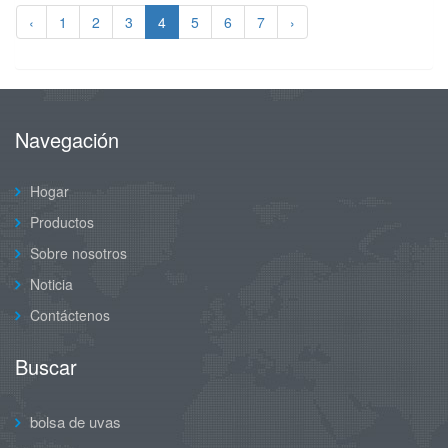
‹
1
2
3
4
5
6
7
›
Navegación
Hogar
Productos
Sobre nosotros
Noticia
Contáctenos
Buscar
bolsa de uvas