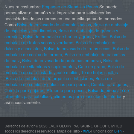
Nuestra costumbre
Empaque de Stand Up Pouch
Se puede
personalizar el tamaño y la impresión para satisfacer las
necesidades de las marcas en una amplia gama de mercados.
Como:
Bolsa de envasado de alimentos secos
,
Bolsa de embalaje
de especias y condimentos
,
Bolsa de embalaje de granola y
cereales
,
Bolsa de embalaje de harina y grano
,
Frutas
,
Bolsa de
embalaje de frutos secos y verduras
,
Bolsa de embalaje de
dulces y chocolates
,
Bolsa de envasado de frutos secos
,
Bolsa de
embalaje de cecina de ternera
,
Bolsa de embalaje de palomitas
de maíz
,
Bolsa de envasado de proteínas en polvo
,
Bolsa de
embalaje de vitaminas y suplementos
,
Café en grano
,
Bolsa de
embalaje de café tostado y café molido
,
Té de hojas sueltas
,
Bolsa de embalaje de té orgánico e infusiones
,
Bolsa de
embalaje de comida y golosinas para perros
,
Comida para gatos
,
Comida para pájaros
,
Alimento para peces
,
Bolsa de embalaje de
alimentos para caballos y alimentos para mascotas de interior
y
así sucesivamente.
Derechos de autor ©
2026 EVER GLORY PACKAGING GROUP LIMITED
Todos los derechos reservados. Mapa del sitio -
XML
-Funciona con
Bien
-