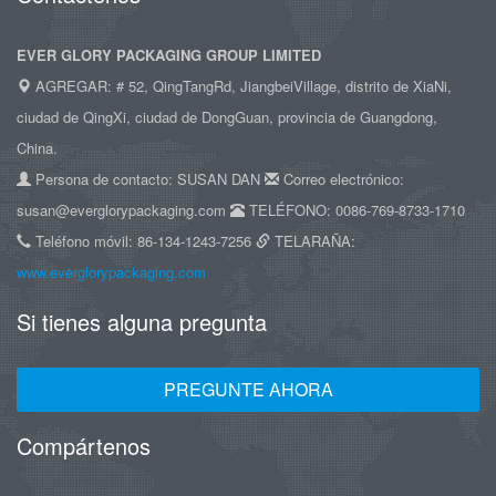
EVER GLORY PACKAGING GROUP LIMITED
AGREGAR: # 52, QingTangRd, JiangbeiVillage, distrito de XiaNi,
ciudad de QingXi, ciudad de DongGuan, provincia de Guangdong,
China.
Persona de contacto: SUSAN DAN
Correo electrónico:
susan@everglorypackaging.com
TELÉFONO: 0086-769-8733-1710
Teléfono móvil: 86-134-1243-7256
TELARAÑA:
www.everglorypackaging.com
Si tienes alguna pregunta
PREGUNTE AHORA
Compártenos