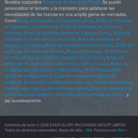
Nuestra costumbre
Empaque de Stand Up Pouch
Se puede
personalizar el tamaño y la impresión para satisfacer las
necesidades de las marcas en una amplia gama de mercados.
Como:
Bolsa de envasado de alimentos secos
,
Bolsa de embalaje
de especias y condimentos
,
Bolsa de embalaje de granola y
cereales
,
Bolsa de embalaje de harina y grano
,
Frutas
,
Bolsa de
embalaje de frutos secos y verduras
,
Bolsa de embalaje de
dulces y chocolates
,
Bolsa de envasado de frutos secos
,
Bolsa de
embalaje de cecina de ternera
,
Bolsa de embalaje de palomitas
de maíz
,
Bolsa de envasado de proteínas en polvo
,
Bolsa de
embalaje de vitaminas y suplementos
,
Café en grano
,
Bolsa de
embalaje de café tostado y café molido
,
Té de hojas sueltas
,
Bolsa de embalaje de té orgánico e infusiones
,
Bolsa de
embalaje de comida y golosinas para perros
,
Comida para gatos
,
Comida para pájaros
,
Alimento para peces
,
Bolsa de embalaje de
alimentos para caballos y alimentos para mascotas de interior
y
así sucesivamente.
Derechos de autor ©
2026 EVER GLORY PACKAGING GROUP LIMITED
Todos los derechos reservados. Mapa del sitio -
XML
-Funciona con
Bien
-